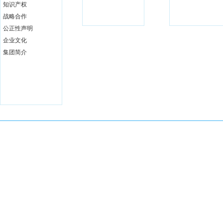
知识产权
下午茶
战略合作
公正性声明
企业文化
集团简介
2024 广东华矩检测技术有限公司 粤ICP备
2023096512
号-1
八周年